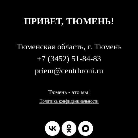
ПРИВЕТ, ТЮМЕНЬ!
Тюменская область, г. Тюмень
+7 (3452) 51-84-83
priem@centrbroni.ru
Т
юмень - это мы!
Политика конфиденциальности
КУПИТЬ
КУПИТЬ
КУПИТЬ
КУПИТЬ
КУПИТЬ
КУПИТЬ
КУПИТЬ
КУПИТЬ
ТУР
ТУР
ТУР
ТУР
ТУР
ТУР
ТУР
ТУР