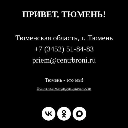
ПРИВЕТ, ТЮМЕНЬ!
Тюменская область, г. Тюмень
+7 (3452) 51-84-83
priem@centrbroni.ru
Т
юмень - это мы!
Политика конфиденциальности
КУПИТЬ
КУПИТЬ
КУПИТЬ
КУПИТЬ
КУПИТЬ
КУПИТЬ
КУПИТЬ
КУПИТЬ
ТУР
ТУР
ТУР
ТУР
ТУР
ТУР
ТУР
ТУР